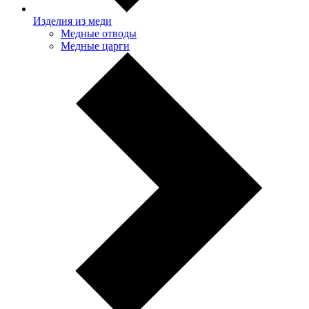
Изделия из меди
Медные отводы
Медные царги