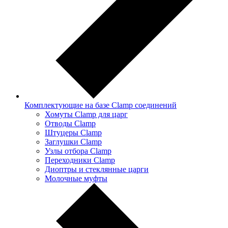
Комплектующие на базе Clamp соединений
Хомуты Clamp для царг
Отводы Clamp
Штуцеры Clamp
Заглушки Clamp
Узлы отбора Clamp
Переходники Clamp
Диоптры и стеклянные царги
Молочные муфты