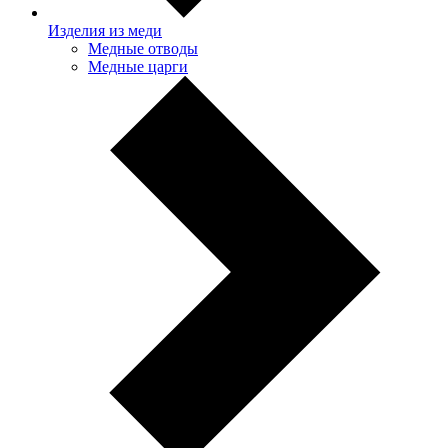
Изделия из меди
Медные отводы
Медные царги