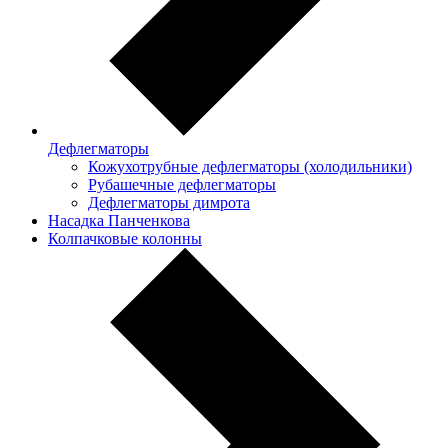
Дефлегматоры
Кожухотрубные дефлегматоры (холодильники)
Рубашечные дефлегматоры
Дефлегматоры димрота
Насадка Панченкова
Колпачковые колонны