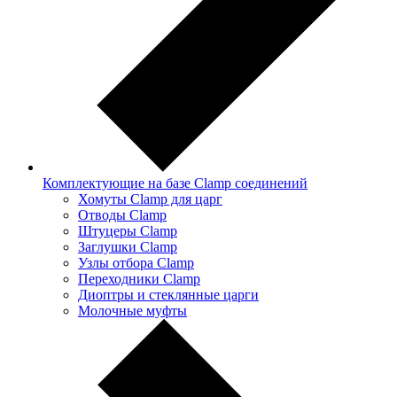
Комплектующие на базе Clamp соединений
Хомуты Clamp для царг
Отводы Clamp
Штуцеры Clamp
Заглушки Clamp
Узлы отбора Clamp
Переходники Clamp
Диоптры и стеклянные царги
Молочные муфты