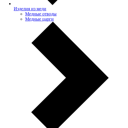
Изделия из меди
Медные отводы
Медные царги