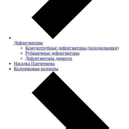
Дефлегматоры
Кожухотрубные дефлегматоры (холодильники)
Рубашечные дефлегматоры
Дефлегматоры димрота
Насадка Панченкова
Колпачковые колонны