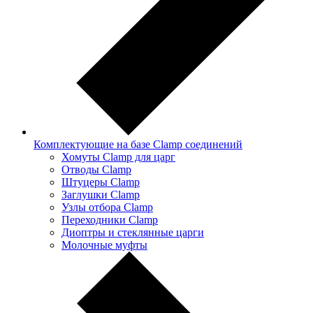
Комплектующие на базе Clamp соединений
Хомуты Clamp для царг
Отводы Clamp
Штуцеры Clamp
Заглушки Clamp
Узлы отбора Clamp
Переходники Clamp
Диоптры и стеклянные царги
Молочные муфты