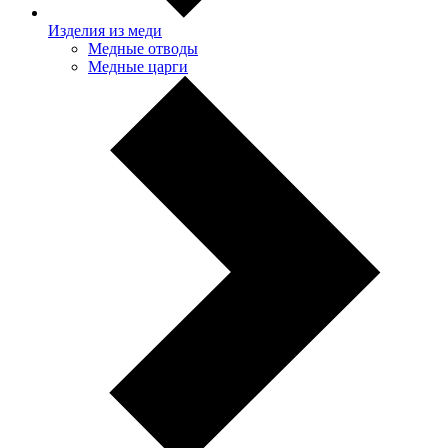
Изделия из меди
Медные отводы
Медные царги