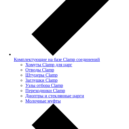
Комплектующие на базе Clamp соединений
Хомуты Clamp для царг
Отводы Clamp
Штуцеры Clamp
Заглушки Clamp
Узлы отбора Clamp
Переходники Clamp
Диоптры и стеклянные царги
Молочные муфты