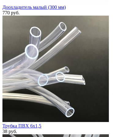
Доохладитель малый (300 мм)
770
руб.
Трубка ПВХ 6х1,5
38
руб.