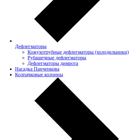
Дефлегматоры
Кожухотрубные дефлегматоры (холодильники)
Рубашечные дефлегматоры
Дефлегматоры димрота
Насадка Панченкова
Колпачковые колонны