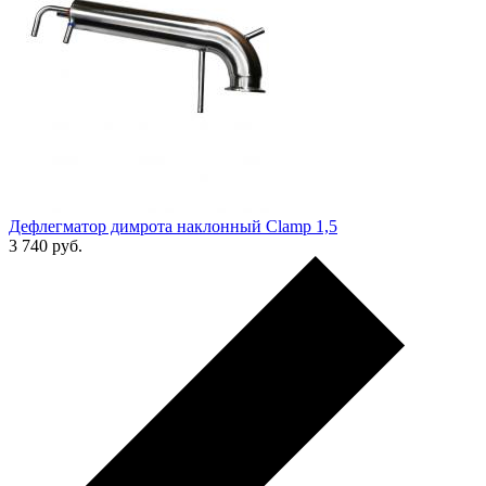
Дефлегматор димрота наклонный Clamp 1,5
3 740
руб.