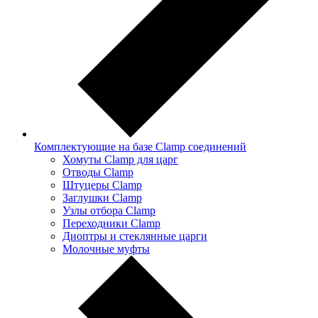
Комплектующие на базе Clamp соединений
Хомуты Clamp для царг
Отводы Clamp
Штуцеры Clamp
Заглушки Clamp
Узлы отбора Clamp
Переходники Clamp
Диоптры и стеклянные царги
Молочные муфты