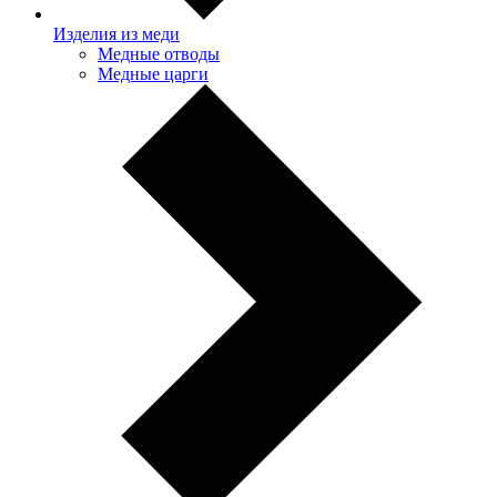
Изделия из меди
Медные отводы
Медные царги