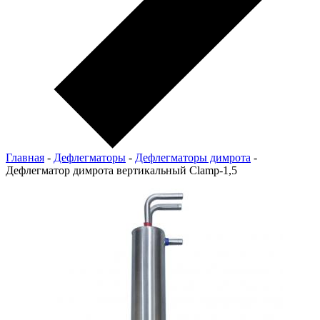
Главная
-
Дефлегматоры
-
Дефлегматоры димрота
-
Дефлегматор димрота вертикальный Clamp-1,5