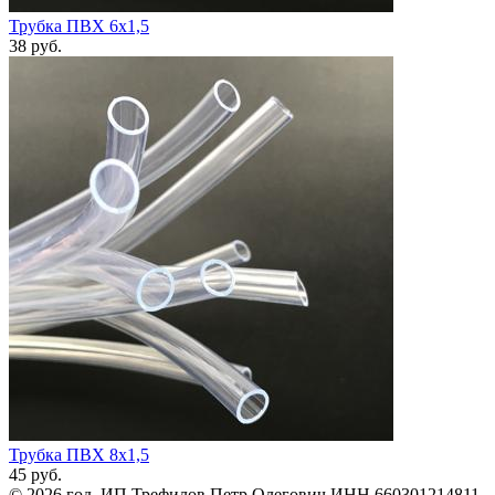
Трубка ПВХ 6х1,5
38
руб.
Трубка ПВХ 8х1,5
45
руб.
© 2026 год. ИП Трефилов Петр Олегович ИНН 660301214811