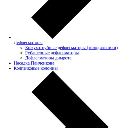
Дефлегматоры
Кожухотрубные дефлегматоры (холодильники)
Рубашечные дефлегматоры
Дефлегматоры димрота
Насадка Панченкова
Колпачковые колонны