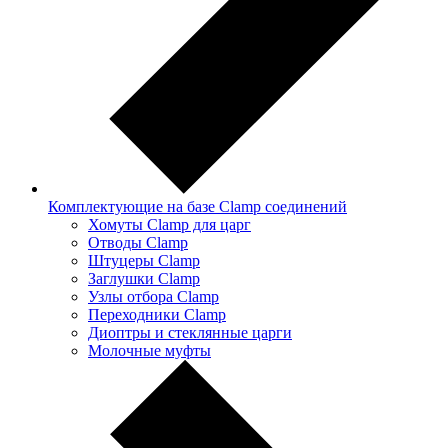
Комплектующие на базе Clamp соединений
Хомуты Clamp для царг
Отводы Clamp
Штуцеры Clamp
Заглушки Clamp
Узлы отбора Clamp
Переходники Clamp
Диоптры и стеклянные царги
Молочные муфты