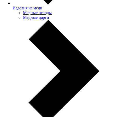
Изделия из меди
Медные отводы
Медные царги