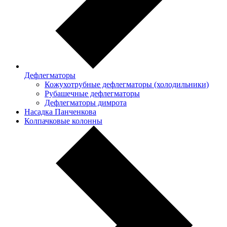
Дефлегматоры
Кожухотрубные дефлегматоры (холодильники)
Рубашечные дефлегматоры
Дефлегматоры димрота
Насадка Панченкова
Колпачковые колонны