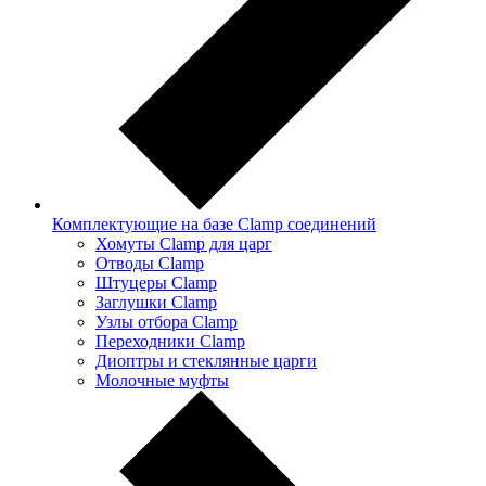
Комплектующие на базе Clamp соединений
Хомуты Clamp для царг
Отводы Clamp
Штуцеры Clamp
Заглушки Clamp
Узлы отбора Clamp
Переходники Clamp
Диоптры и стеклянные царги
Молочные муфты