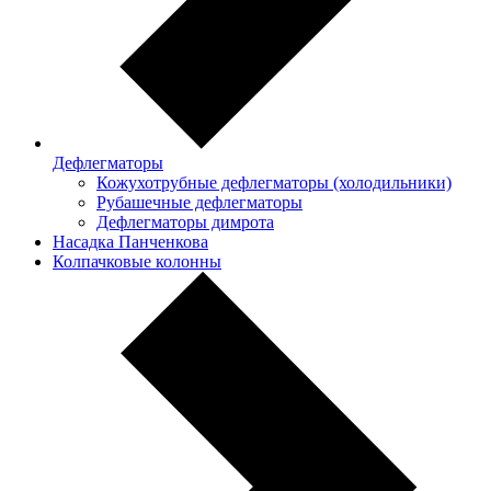
Дефлегматоры
Кожухотрубные дефлегматоры (холодильники)
Рубашечные дефлегматоры
Дефлегматоры димрота
Насадка Панченкова
Колпачковые колонны