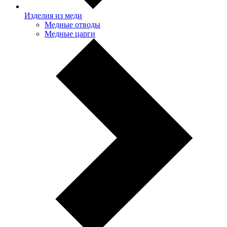
Изделия из меди
Медные отводы
Медные царги