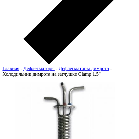
Главная
-
Дефлегматоры
-
Дефлегматоры димрота
-
Холодильник димрота на заглушке Clamp 1,5"