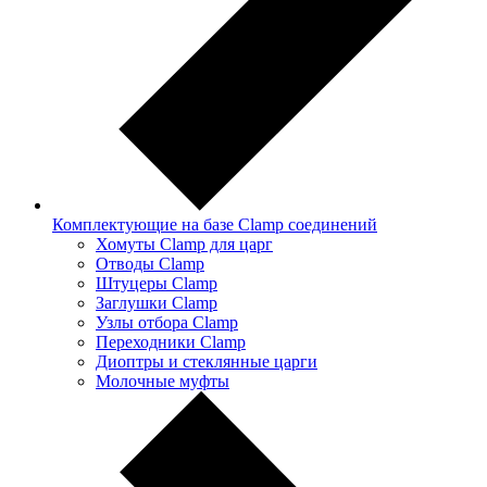
Комплектующие на базе Clamp соединений
Хомуты Clamp для царг
Отводы Clamp
Штуцеры Clamp
Заглушки Clamp
Узлы отбора Clamp
Переходники Clamp
Диоптры и стеклянные царги
Молочные муфты