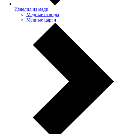
Изделия из меди
Медные отводы
Медные царги