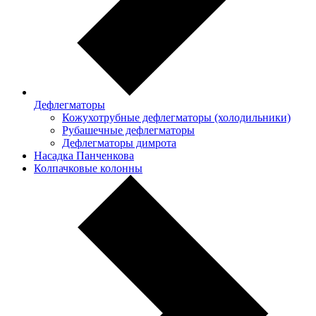
Дефлегматоры
Кожухотрубные дефлегматоры (холодильники)
Рубашечные дефлегматоры
Дефлегматоры димрота
Насадка Панченкова
Колпачковые колонны