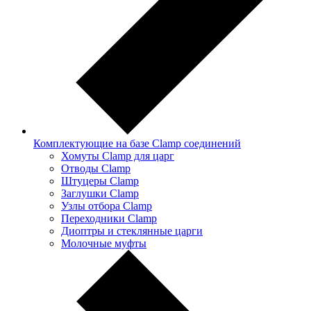
Комплектующие на базе Clamp соединений
Хомуты Clamp для царг
Отводы Clamp
Штуцеры Clamp
Заглушки Clamp
Узлы отбора Clamp
Переходники Clamp
Диоптры и стеклянные царги
Молочные муфты