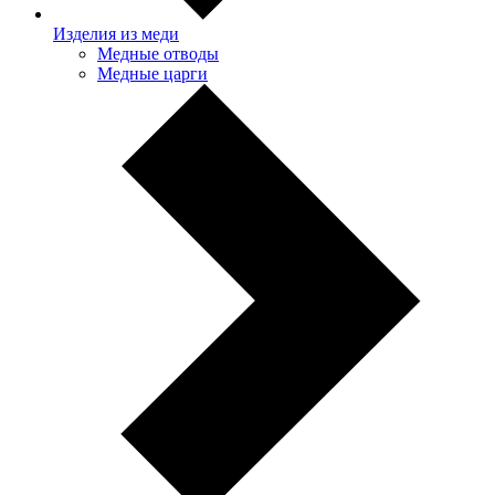
Изделия из меди
Медные отводы
Медные царги