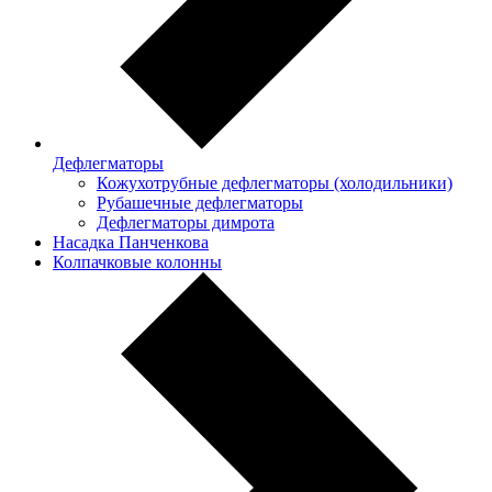
Дефлегматоры
Кожухотрубные дефлегматоры (холодильники)
Рубашечные дефлегматоры
Дефлегматоры димрота
Насадка Панченкова
Колпачковые колонны