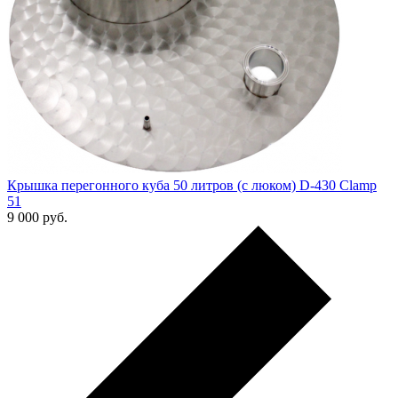
Крышка перегонного куба 50 литров (с люком) D-430 Clamp
51
9 000
руб.