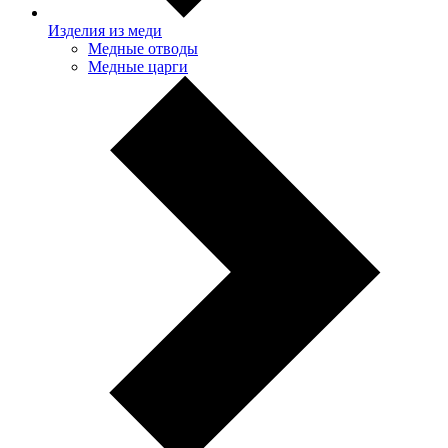
Изделия из меди
Медные отводы
Медные царги