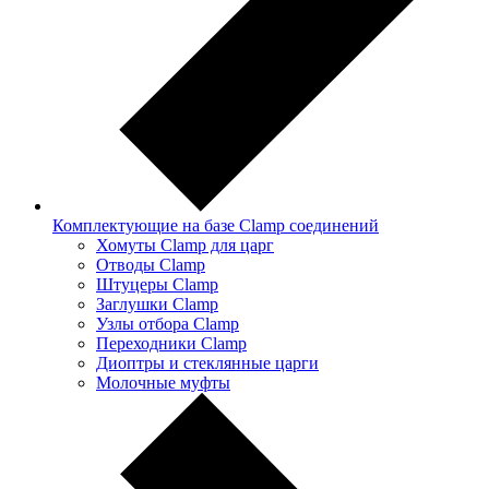
Комплектующие на базе Clamp соединений
Хомуты Clamp для царг
Отводы Clamp
Штуцеры Clamp
Заглушки Clamp
Узлы отбора Clamp
Переходники Clamp
Диоптры и стеклянные царги
Молочные муфты