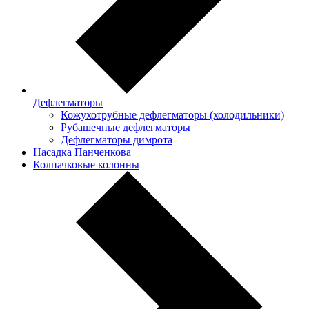
Дефлегматоры
Кожухотрубные дефлегматоры (холодильники)
Рубашечные дефлегматоры
Дефлегматоры димрота
Насадка Панченкова
Колпачковые колонны