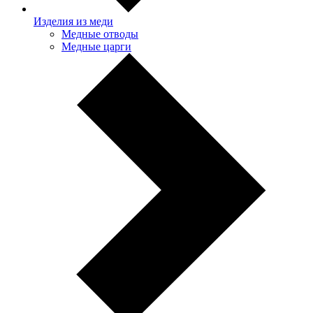
Изделия из меди
Медные отводы
Медные царги