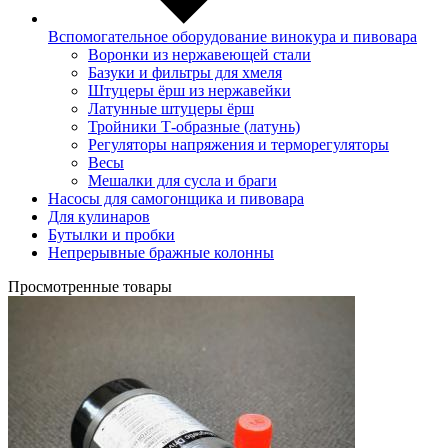
Вспомогательное оборудование винокура и пивовара
Воронки из нержавеющей стали
Базуки и фильтры для хмеля
Штуцеры ёрш из нержавейки
Латунные штуцеры ёрш
Тройники Т-образные (латунь)
Регуляторы напряжения и терморегуляторы
Весы
Мешалки для сусла и браги
Насосы для самогонщика и пивовара
Для кулинаров
Бутылки и пробки
Непрерывные бражные колонны
Просмотренные товары