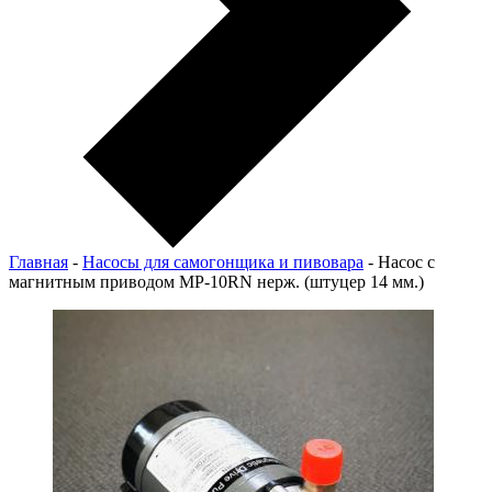
Главная
-
Насосы для самогонщика и пивовара
-
Насос с
магнитным приводом MP-10RN нерж. (штуцер 14 мм.)