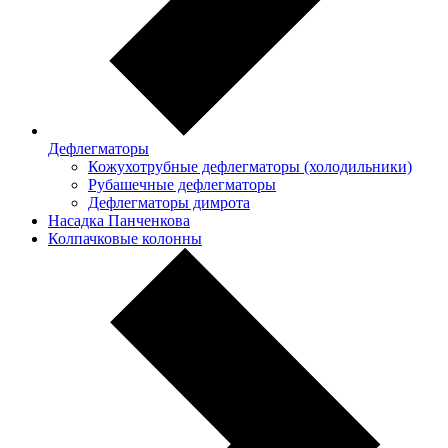
Дефлегматоры
Кожухотрубные дефлегматоры (холодильники)
Рубашечные дефлегматоры
Дефлегматоры димрота
Насадка Панченкова
Колпачковые колонны