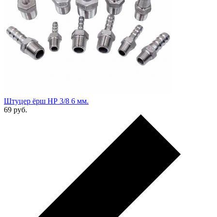
Штуцер ёрш НР 3/8 6 мм.
69
руб.