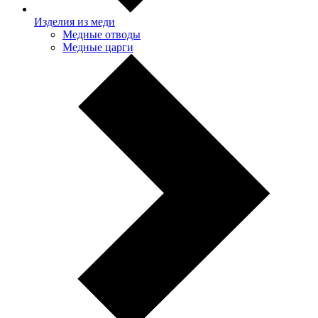
Изделия из меди
Медные отводы
Медные царги