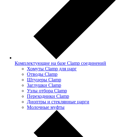
Комплектующие на базе Clamp соединений
Хомуты Clamp для царг
Отводы Clamp
Штуцеры Clamp
Заглушки Clamp
Узлы отбора Clamp
Переходники Clamp
Диоптры и стеклянные царги
Молочные муфты