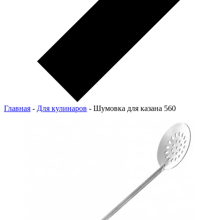
Главная
-
Для кулинаров
-
Шумовка для казана 560