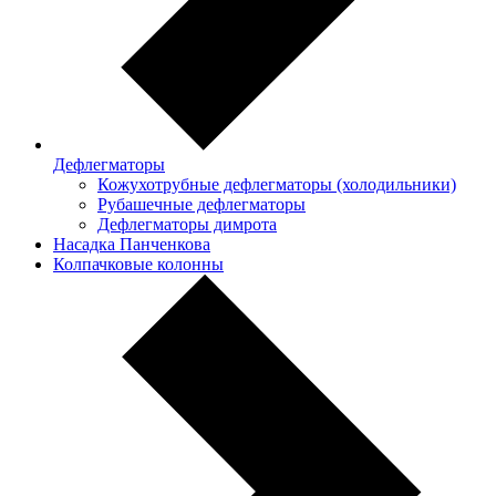
Дефлегматоры
Кожухотрубные дефлегматоры (холодильники)
Рубашечные дефлегматоры
Дефлегматоры димрота
Насадка Панченкова
Колпачковые колонны