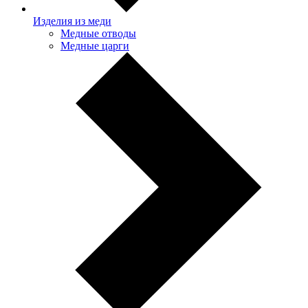
Изделия из меди
Медные отводы
Медные царги