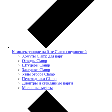
Комплектующие на базе Clamp соединений
Хомуты Clamp для царг
Отводы Clamp
Штуцеры Clamp
Заглушки Clamp
Узлы отбора Clamp
Переходники Clamp
Диоптры и стеклянные царги
Молочные муфты