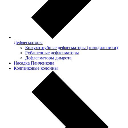
Дефлегматоры
Кожухотрубные дефлегматоры (холодильники)
Рубашечные дефлегматоры
Дефлегматоры димрота
Насадка Панченкова
Колпачковые колонны