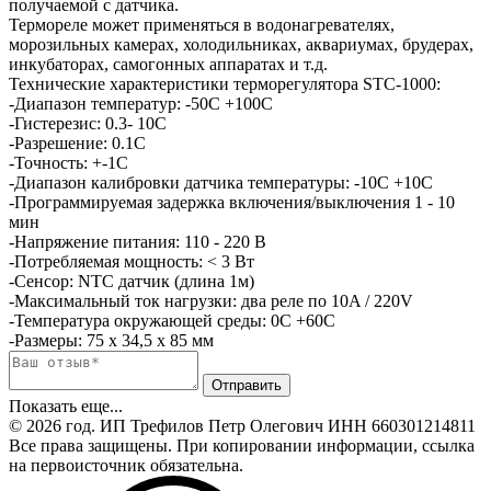
получаемой с датчика.
Термореле может применяться в водонагревателях,
морозильных камерах, холодильниках, аквариумах, брудерах,
инкубаторах, самогонных аппаратах и т.д.
Технические характеристики терморегулятора STC-1000:
-Диапазон температур: -50C +100C
-Гистерезис: 0.3- 10C
-Разрешение: 0.1C
-Точность: +-1C
-Диапазон калибровки датчика температуры: -10C +10C
-Программируемая задержка включения/выключения 1 - 10
мин
-Напряжение питания: 110 - 220 В
-Потребляемая мощность: < 3 Вт
-Сенсор: NTC датчик (длина 1м)
-Максимальный ток нагрузки: два реле по 10A / 220V
-Температура окружающей среды: 0C +60C
-Размеры: 75 x 34,5 x 85 мм
Показать еще...
© 2026 год. ИП Трефилов Петр Олегович ИНН 660301214811
Все права защищены. При копировании информации, ссылка
на первоисточник обязательна.