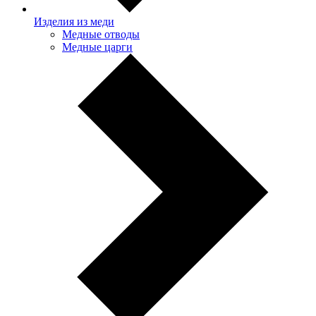
Изделия из меди
Медные отводы
Медные царги