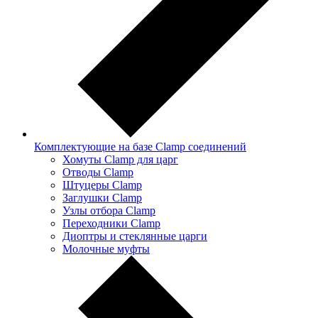
Комплектующие на базе Clamp соединений
Хомуты Clamp для царг
Отводы Clamp
Штуцеры Clamp
Заглушки Clamp
Узлы отбора Clamp
Переходники Clamp
Диоптры и стеклянные царги
Молочные муфты