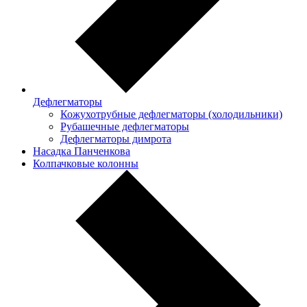
Дефлегматоры
Кожухотрубные дефлегматоры (холодильники)
Рубашечные дефлегматоры
Дефлегматоры димрота
Насадка Панченкова
Колпачковые колонны