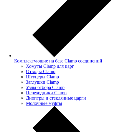
Комплектующие на базе Clamp соединений
Хомуты Clamp для царг
Отводы Clamp
Штуцеры Clamp
Заглушки Clamp
Узлы отбора Clamp
Переходники Clamp
Диоптры и стеклянные царги
Молочные муфты