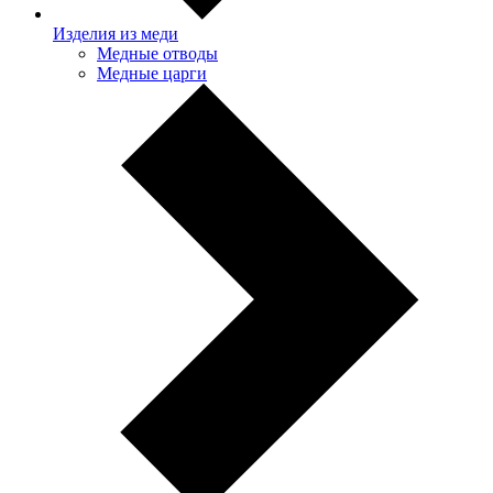
Изделия из меди
Медные отводы
Медные царги