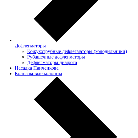
Дефлегматоры
Кожухотрубные дефлегматоры (холодильники)
Рубашечные дефлегматоры
Дефлегматоры димрота
Насадка Панченкова
Колпачковые колонны