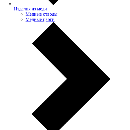
Изделия из меди
Медные отводы
Медные царги