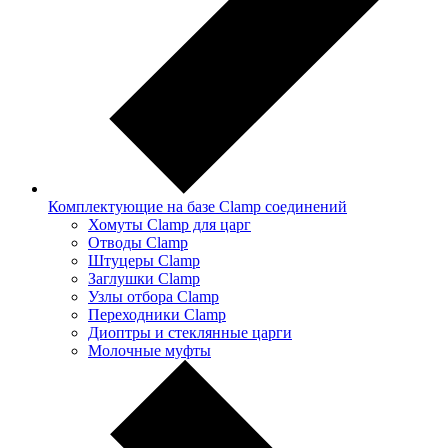
Комплектующие на базе Clamp соединений
Хомуты Clamp для царг
Отводы Clamp
Штуцеры Clamp
Заглушки Clamp
Узлы отбора Clamp
Переходники Clamp
Диоптры и стеклянные царги
Молочные муфты