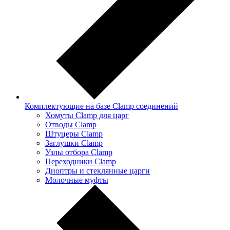
Комплектующие на базе Clamp соединений
Хомуты Clamp для царг
Отводы Clamp
Штуцеры Clamp
Заглушки Clamp
Узлы отбора Clamp
Переходники Clamp
Диоптры и стеклянные царги
Молочные муфты