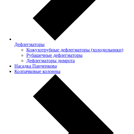
Дефлегматоры
Кожухотрубные дефлегматоры (холодильники)
Рубашечные дефлегматоры
Дефлегматоры димрота
Насадка Панченкова
Колпачковые колонны