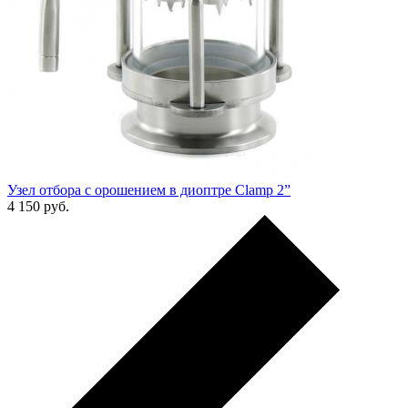
Узел отбора с орошением в диоптре Clamp 2”
4 150
руб.