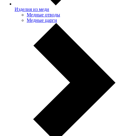
Изделия из меди
Медные отводы
Медные царги